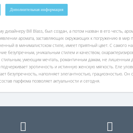
Дополнительная информация
 дизайнеру Bill Blass, был создан, а потом назван в его честь, ар
появлении аромата, заставляющих окружающих к погружению в мир
ненный в минималистском стиле, имеет приятный цвет. С самого на
е безупречным, уникальным стилем и качеством, охарактеризиро
ен стильным, умеющим мечтать, романтичным дамам, не лишенным д
en подчеркивает эротичность и истинную женскую мягкость. Еле уло
ает безупречность, наполняет элегантностью, грациозностью. Он с
 состав парфюма позволяет актуальности и сегодня.