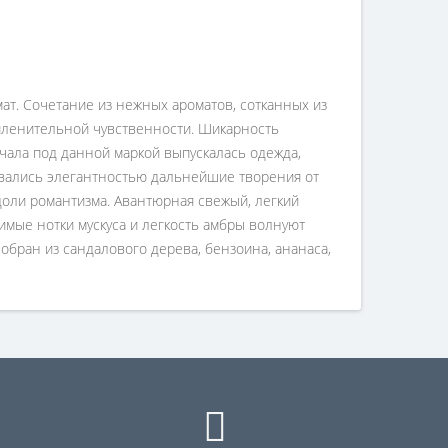
омат. Сочетание из нежных ароматов, сотканных из
 пленительной чувственности. Шикарность
чала под данной маркой выпускалась одежда,
вались элегантностью дальнейшие творения от
оли романтизма. Авантюрная свежый, легкий
вимые нотки мускуса и легкость амбры волнуют
обран из сандалового дерева, бензоина, ананаса,