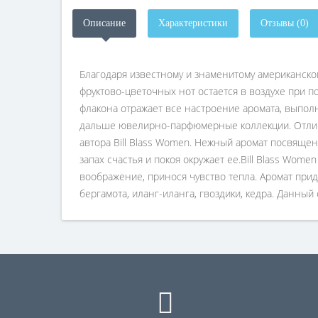
Описание
Характеристики
Отзывы (0)
Благодаря известному и знаменитому американскому
фруктово-цветочных нот остается в воздухе при 
флакона отражает все настроение аромата, выпол
дальше ювелирно-парфюмерные коллекции. Отличи
автора Bill Blass Women. Нежный аромат посвящ
запах счастья и покоя окружает ее.Bill Blass Wom
воображение, принося чувство тепла. Аромат прид
бергамота, иланг-иланга, гвоздики, кедра. Данный