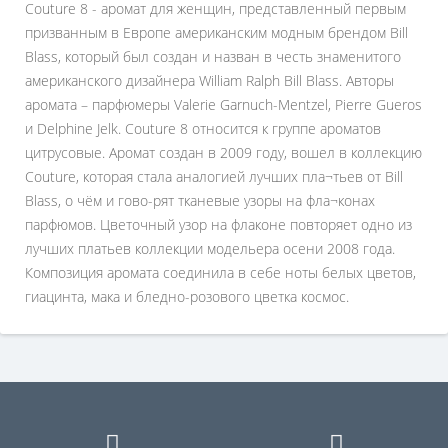
Couture 8 - аромат для женщин, представленный первым
призванным в Европе американским модным брендом Bill
Blass, который был создан и назван в честь знаменитого
американского дизайнера William Ralph Bill Blass. Авторы
аромата – парфюмеры Valerie Garnuch-Mentzel, Pierre Gueros
и Delphine Jelk. Couture 8 относится к группе ароматов
цитрусовые. Аромат создан в 2009 году, вошел в коллекцию
Couture, которая стала аналогией лучших пла¬тьев от Bill
Blass, о чём и гово-рят тканевые узоры на фла¬конах
парфюмов. Цветочный узор на флаконе повторяет одно из
лучших платьев коллекции модельера осени 2008 года.
Композиция аромата соединила в себе ноты белых цветов,
гиацинта, мака и бледно-розового цветка космос.