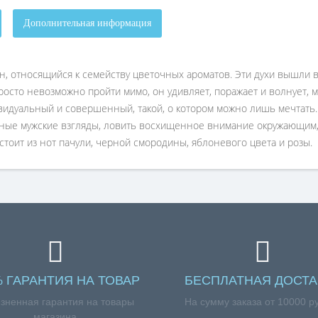
Дополнительная информация
н, относящийся к семейству цветочных ароматов. Эти духи вышли в 
сто невозможно пройти мимо, он удивляет, поражает и волнует, ма
идуальный и совершенный, такой, о котором можно лишь мечтать. 
ые мужские взгляды, ловить восхищенное внимание окружающим, 
тоит из нот пачули, черной смородины, яблоневого цвета и розы.
% ГАРАНТИЯ НА ТОВАР
БЕСПЛАТНАЯ ДОСТА
зненная гарантия на товары
На сумму заказа от 10000 р
магазина