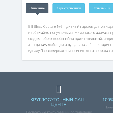
Описание
Характеристики
Отзывы (0)
Bill Blass Couture №6 – дивный парфюм для женщи
необычайно популярными. Мимо такого аромата про
создают образ необычайно притягательный, индив
женщинам, любящим ощущать на себе восторженн
идеалу.Парфюмерная композиция этого аромата сос
КРУГЛОСУТОЧНЫЙ CALL-
100
ЦЕНТР
Пожи
Бесплатные консультации по телефону