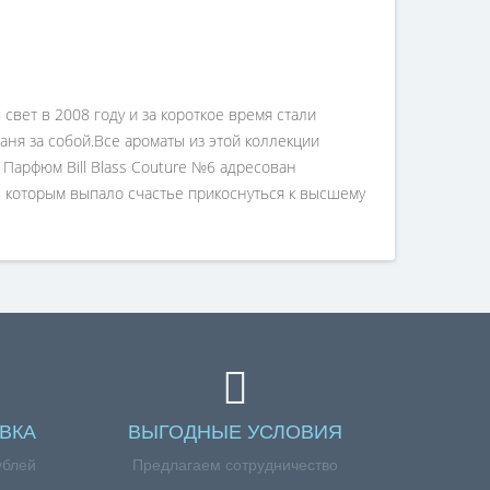
свет в 2008 году и за короткое время стали
ня за собой.Все ароматы из этой коллекции
Парфюм Bill Blass Couture №6 адресован
которым выпало счастье прикоснуться к высшему
ВКА
ВЫГОДНЫЕ УСЛОВИЯ
ублей
Предлагаем сотрудничество