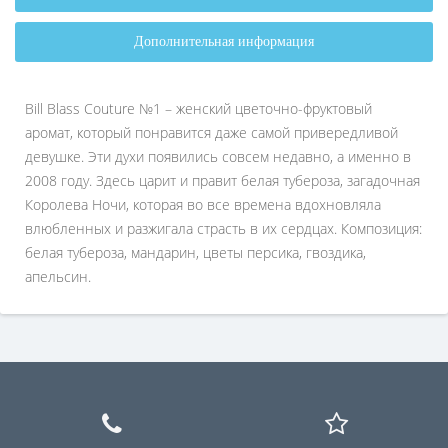
Дополнительная информация
Bill Blass Couture №1 – женский цветочно-фруктовый
аромат, который понравится даже самой привередливой
девушке. Эти духи появились совсем недавно, а именно в
2008 году. Здесь царит и правит белая тубероза, загадочная
Королева Ночи, которая во все времена вдохновляла
влюбленных и разжигала страсть в их сердцах. Композиция:
белая тубероза, мандарин, цветы персика, гвоздика,
апельсин.