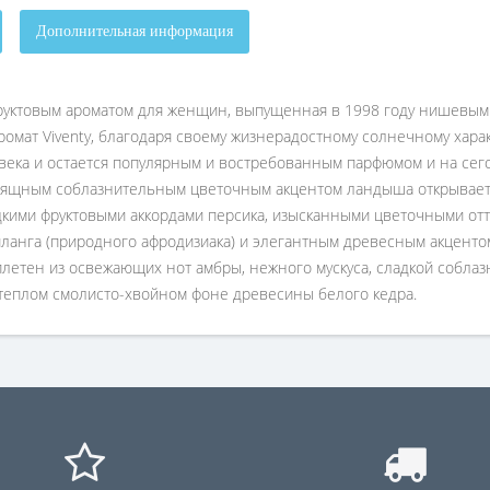
Дополнительная информация
-фруктовым ароматом для женщин, выпущенная в 1998 году нишевы
мат Viventy, благодаря своему жизнерадостному солнечному характ
века и остается популярным и востребованным парфюмом и на се
 изящным соблазнительным цветочным акцентом ландыша открываетс
ими фруктовыми аккордами персика, изысканными цветочными отт
иланга (природного афродизиака) и элегантным древесным акценто
плетен из освежающих нот амбры, нежного мускуса, сладкой собл
 теплом смолисто-хвойном фоне древесины белого кедра.