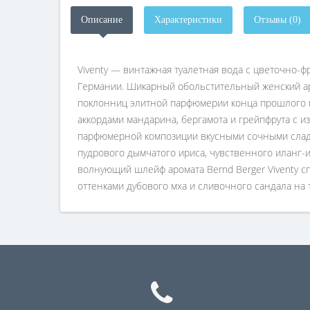
Описание
Характеристики
Отзывы (0)
Viventy — винтажная туалетная вода с цветочно
Германии. Шикарный обольстительный женский аро
поклонниц элитной парфюмерии конца прошлого 
аккордами мандарина, бергамота и грейпфрута с
парфюмерной композиции вкусными сочными сладк
пудрового дымчатого ириса, чувственного иланг-
волнующий шлейф аромата Bernd Berger Viventy с
оттенками дубового мха и сливочного сандала на