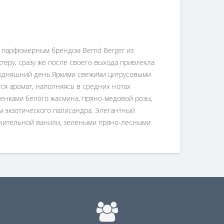
м парфюмерным брендом Bernd Berger из
еру, сразу же после своего выхода привлекла
годняшний день.Яркими свежими цитрусовыми
я аромат, наполняясь в средних нотах
енками белого жасмина, пряно-медовой розы,
м экзотического палисандра. Элегантный
азнительной ванили, зелеными пряно-лесными