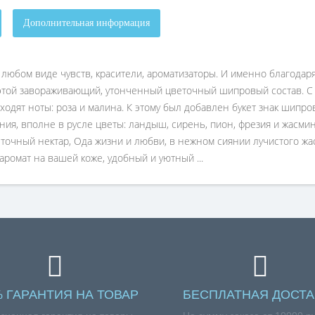
Дополнительная информация
в любом виде чувств, красители, ароматизаторы. И именно благод
ой завораживающий, утонченный цветочный шипровый состав. С са
дят ноты: роза и малина. К этому был добавлен букет знак шипров
ния, вполне в русле цветы: ландыш, сирень, пион, фрезия и жасмин
точный нектар, Ода жизни и любви, в нежном сиянии лучистого жа
аромат на вашей коже, удобный и уютный ...
% ГАРАНТИЯ НА ТОВАР
БЕСПЛАТНАЯ ДОСТА