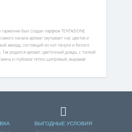
аря гармонии был создан парфюм TENTAZIONE
мого начала аромат окутывает нас цветок и
ый аккорд, состоящий из нот пачули и белого
. Так родился аромат: цветочный дождь, с тонкой
смина и глубокое тепло шипровый, выражая
ВКА
ВЫГОДНЫЕ УСЛОВИЯ