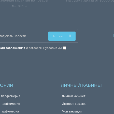
зненная гарантия на товары
На сумму заказа от 10000 р
магазина
Готово
вия соглашения
и согласен с условиями
ГОРИИ
ЛИЧНЫЙ КАБИНЕТ
я парфюмерия
Личный кабинет
я парфюмерия
История заказов
 парфюмерия
Мои закладки