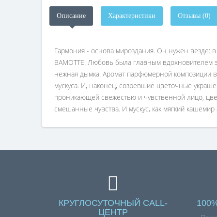
Описание
Характеристики
Отзывы (0)
Гармония - основа мироздания. Он нужен везде: 
BAMOTTE. Любовь была главным вдохновителем эт
нежная дымка. Аромат парфюмерной композиции вхо
мускуса. И, наконец, созревшие цветочные украше
проникающей свежестью и чувственной лицо, цве
смешанные чувства. И мускус, как мягкий кашемир 
КРУГЛОСУТОЧНЫЙ CALL-
100
ЦЕНТР