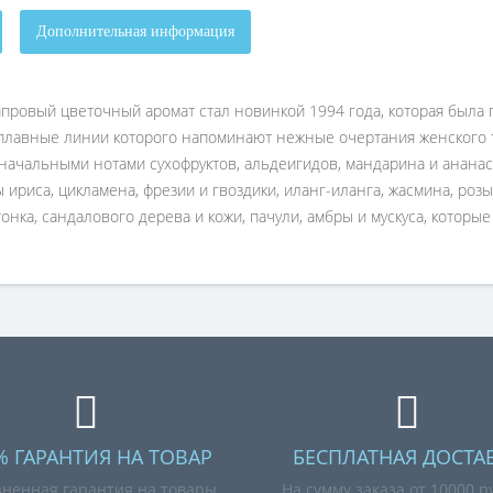
Дополнительная информация
т шипровый цветочный аромат стал новинкой 1994 года, которая б
, плавные линии которого напоминают нежные очертания женского
я начальными нотами сухофруктов, альдеигидов, мандарина и ананас
ты ириса, цикламена, фрезии и гвоздики, иланг-иланга, жасмина, р
ка, сандалового дерева и кожи, пачули, амбры и мускуса, которые
% ГАРАНТИЯ НА ТОВАР
БЕСПЛАТНАЯ ДОСТА
ненная гарантия на товары
На сумму заказа от 10000 р