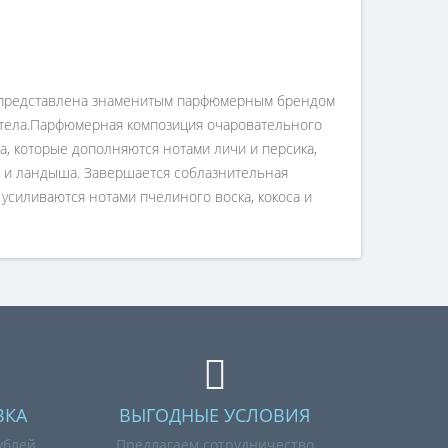
ыла представлена знаменитым парфюмерным брендом
 тела.Парфюмерная композиция очаровательного
а, которые дополняются нотами личи и персика,
озы и ландыша. Завершается соблазнительная
 усиливаются нотами пчелиного воска, кокоса и
ВКА
ВЫГОДНЫЕ УСЛОВИЯ
ублей
Предлагаем сотрудничество