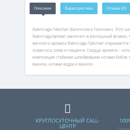
Описание
Характеристики
Отзывы (0)
Balenciaga Talisman (Баленсиага Талисман). Это
Balenciaga.Аромат заключен в роскошный флакон
женского аромата Balenciaga Talisman открываетс
османтуса, рома и гиацинта. Сердце аромата – но
композиция стойкими шлейфовыми нотами бобов тон
ванили, нотами кедра и ванили.
КРУГЛОСУТОЧНЫЙ CALL-
100
ЦЕНТР
Пожиз