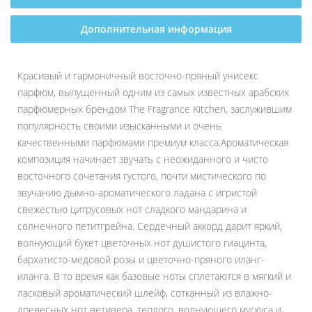
Дополнительная информация
Красивый и гармоничный восточно-пряный унисекс
парфюм, выпущенный одним из самых известных арабских
парфюмерных брендом The Fragrance Kitchen, заслужившим
популярность своими изысканными и очень
качественными парфюмами премиум класса.Ароматическая
композиция начинает звучать с неожиданного и чисто
восточного сочетания густого, почти мистического по
звучанию дымно-ароматического ладана с игристой
свежестью цитрусовых нот сладкого мандарина и
солнечного петитгрейна. Сердечный аккорд дарит яркий,
волнующий букет цветочных нот душистого гиацинта,
бархатисто-медовой розы и цветочно-пряного иланг-
иланга. В то время как базовые ноты сплетаются в мягкий и
ласковый ароматический шлейф, сотканный из влажно-
древесных нот ветивера, теплого, волнующего мускуса и