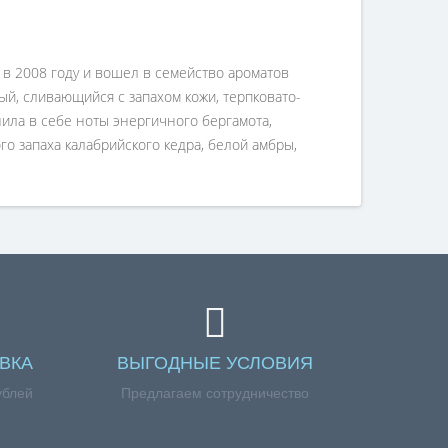
в 2008 году и вошел в семейство ароматов
ый, сливающийся с запахом кожи, терпковато-
нила в себе ноты энергичного бергамота,
о запаха калабрийского кедра, белой амбры,
ВКА
ВЫГОДНЫЕ УСЛОВИЯ
ублей
Предлагаем сотрудничество