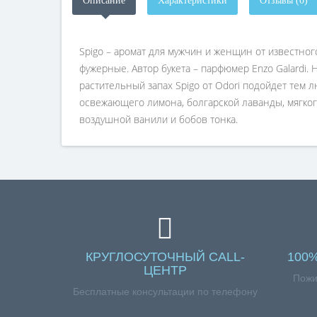
Описание
Характеристики
Отзывы (0)
Spigo – аромат для мужчин и женщин от известно
фужерные. Автор букета – парфюмер Enzo Galardi.
растительный запах Spigo от Odori подойдет тем 
освежающего лимона, болгарской лаванды, мягког
воздушной ванили и бобов тонка.
КРУГЛОСУТОЧНЫЙ CALL-
100
ЦЕНТР
Пожи
Бесплатные консультации по телефону