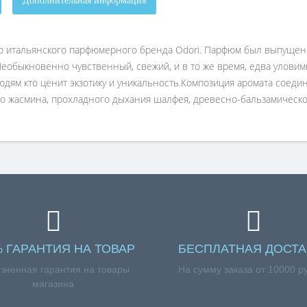
Дополнительная информация
го итальянского парфюмерного бренда Odori. Парфюм был выпущен 
 Необыкновенно чувственный, свежий, и в то же время, едва уловим
людям кто ценит экзотику и уникальность.Композиция аромата соеди
о жасмина, прохладного дыхания шалфея, древесно-бальзамическог
% ГАРАНТИЯ НА ТОВАР
БЕСПЛАТНАЯ ДОСТА
зненная гарантия на товары
На сумму заказа от 10000 р
магазина