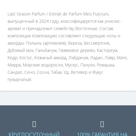
Last Season Parfum / Extrait de Parfum Meo Fusciuni,
выпущенный в 2024 году, классифицируется как унисекс-
аромат и принадлежит семейству Восточные. Состав
композиции Композицию составляют следующие ноты и
аккорды: Полынь (артемизия), Береза, Бессмертник,
Дубовый мох, Гальбанум, Гваяковое дерево, Кастореум,
Кедр, Костус, Кожаный аккорд, Лабданум, Ладан, Лавр, Мате,
Мирра, Морские водоросли, Мускус, Пачули, Ромашка,
Сандал, Сено, Сосна, Табак, Уд, Ветивер и Фукус
пузырчатый.
КРУГЛОСУТОЧНЫЙ
100% ГАРАНТИЯ НА