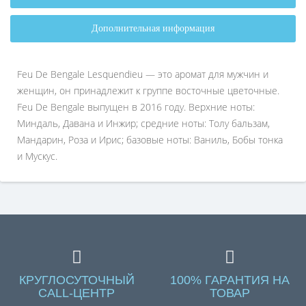
Дополнительная информация
Feu De Bengale Lesquendieu — это аромат для мужчин и
женщин, он принадлежит к группе восточные цветочные.
Feu De Bengale выпущен в 2016 году. Верхние ноты:
Миндаль, Давана и Инжир; средние ноты: Толу бальзам,
Мандарин, Роза и Ирис; базовые ноты: Ваниль, Бобы тонка
и Мускус.
КРУГЛОСУТОЧНЫЙ
100% ГАРАНТИЯ НА
CALL-ЦЕНТР
ТОВАР