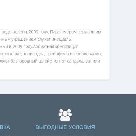
л представлен в2009 году. Парфюмером, создавшим
венным украшением служат инициалы
ный в 2009 году.Ароматная композиция
итронеллы, кориандра, грейпфрута и флердоранжа,
вляют благородный шлейф из нот сандала, ванили
ВКА
ВЫГОДНЫЕ УСЛОВИЯ