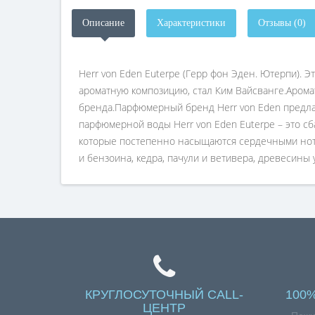
Описание
Характеристики
Отзывы (0)
Herr von Eden Euterpe (Герр фон Эден. Ютерпи).
ароматную композицию, стал Ким Вайсванге.Аром
бренда.Парфюмерный бренд Herr von Eden предлаг
парфюмерной воды Herr von Eden Euterpe – это с
которые постепенно насыщаются сердечными нотам
и бензоина, кедра, пачули и ветивера, древесины 
КРУГЛОСУТОЧНЫЙ CALL-
100
ЦЕНТР