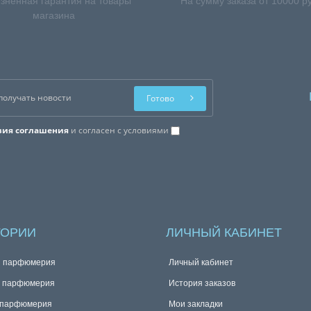
зненная гарантия на товары
На сумму заказа от 10000 р
магазина
Готово
вия соглашения
и согласен с условиями
ГОРИИ
ЛИЧНЫЙ КАБИНЕТ
я парфюмерия
Личный кабинет
я парфюмерия
История заказов
 парфюмерия
Мои закладки