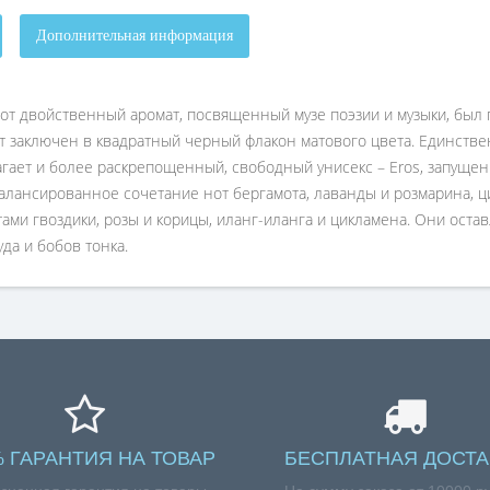
Дополнительная информация
 Этот двойственный аромат, посвященный музе поэзии и музыки, бы
ат заключен в квадратный черный флакон матового цвета. Единст
ает и более раскрепощенный, свободный унисекс – Eros, запущен
балансированное сочетание нот бергамота, лаванды и розмарина, ц
и гвоздики, розы и корицы, иланг-иланга и цикламена. Они оста
уда и бобов тонка.
% ГАРАНТИЯ НА ТОВАР
БЕСПЛАТНАЯ ДОСТА