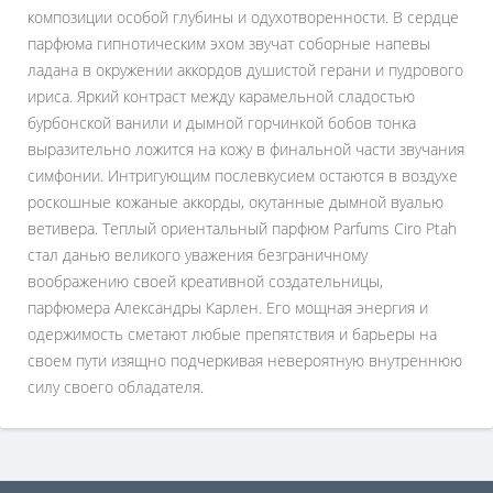
композиции особой глубины и одухотворенности. В сердце
парфюма гипнотическим эхом звучат соборные напевы
ладана в окружении аккордов душистой герани и пудрового
ириса. Яркий контраст между карамельной сладостью
бурбонской ванили и дымной горчинкой бобов тонка
выразительно ложится на кожу в финальной части звучания
симфонии. Интригующим послевкусием остаются в воздухе
роскошные кожаные аккорды, окутанные дымной вуалью
ветивера. Теплый ориентальный парфюм Parfums Ciro Ptah
стал данью великого уважения безграничному
воображению своей креативной создательницы,
парфюмера Александры Карлен. Его мощная энергия и
одержимость сметают любые препятствия и барьеры на
своем пути изящно подчеркивая невероятную внутреннюю
силу своего обладателя.