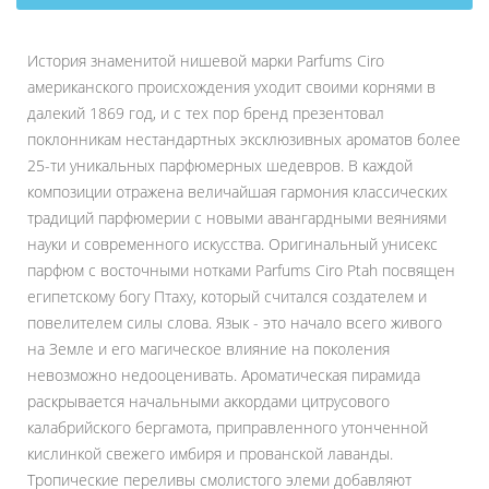
История знаменитой нишевой марки Parfums Ciro
американского происхождения уходит своими корнями в
далекий 1869 год, и с тех пор бренд презентовал
поклонникам нестандартных эксклюзивных ароматов более
25-ти уникальных парфюмерных шедевров. В каждой
композиции отражена величайшая гармония классических
традиций парфюмерии с новыми авангардными веяниями
науки и современного искусства. Оригинальный унисекс
парфюм с восточными нотками Parfums Ciro Ptah посвящен
египетскому богу Птаху, который считался создателем и
повелителем силы слова. Язык - это начало всего живого
на Земле и его магическое влияние на поколения
невозможно недооценивать. Ароматическая пирамида
раскрывается начальными аккордами цитрусового
калабрийского бергамота, приправленного утонченной
кислинкой свежего имбиря и прованской лаванды.
Тропические переливы смолистого элеми добавляют