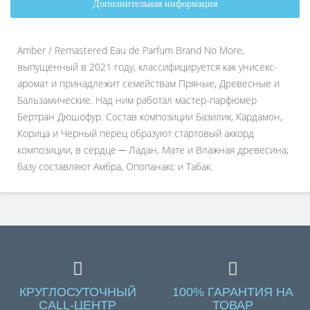
Дополнительная информация
Amber / Remastered Eau de Parfum Brand No More,
выпущенный в 2021 году, классифицируется как унисекс-
аромат и принадлежит семействам Пряные, Древесные и
Бальзамические. Над ним работал мастер-парфюмер
Бертран Дюшофур. Состав композиции Базилик, Кардамон,
Корица и Черный перец образуют стартовый аккорд
композиции, в сердце ─ Ладан, Мате и Влажная древесина;
базу составляют Амбра, Опопанакс и Табак.
КРУГЛОСУТОЧНЫЙ
100% ГАРАНТИЯ НА
CALL-ЦЕНТР
ТОВАР