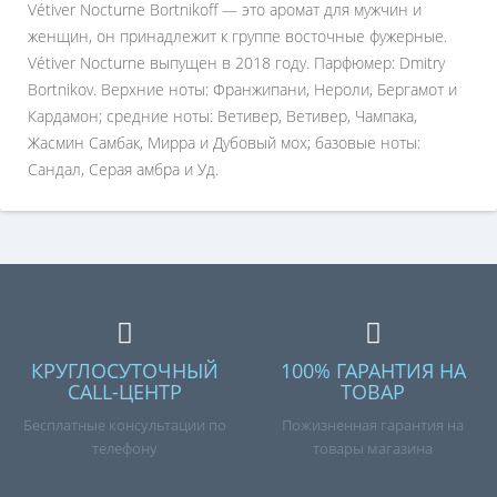
Vétiver Nocturne Bortnikoff — это аромат для мужчин и
женщин, он принадлежит к группе восточные фужерные.
Vétiver Nocturne выпущен в 2018 году. Парфюмер: Dmitry
Bortnikov. Верхние ноты: Франжипани, Нероли, Бергамот и
Кардамон; средние ноты: Ветивер, Ветивер, Чампака,
Жасмин Самбак, Мирра и Дубовый мох; базовые ноты:
Сандал, Серая амбра и Уд.
КРУГЛОСУТОЧНЫЙ
100% ГАРАНТИЯ НА
CALL-ЦЕНТР
ТОВАР
Бесплатные консультации по
Пожизненная гарантия на
телефону
товары магазина