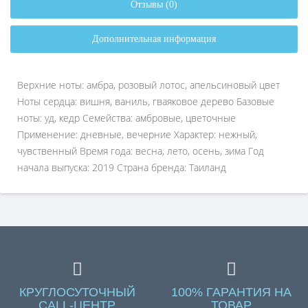
Отзывы (0)
Дополнительная информация
Верхние ноты: амбра, розовый лотос, апельсиновый цвет
Ноты сердца: вишня, ваниль, гваяковое дерево Базовые
ноты: уд, кедр Семейства: амбровые, цветочные
Применение: дневные, вечерние Характер: нежный,
чувственный Время года: весна, лето, осень, зима Год
начала выпуска: 2019 Страна бренда: Таиланд
КРУГЛОСУТОЧНЫЙ
100% ГАРАНТИЯ НА
CALL-ЦЕНТР
ТОВАР