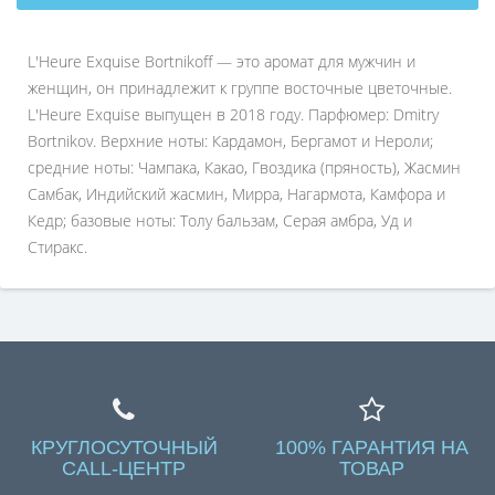
L'Heure Exquise Bortnikoff — это аромат для мужчин и
женщин, он принадлежит к группе восточные цветочные.
L'Heure Exquise выпущен в 2018 году. Парфюмер: Dmitry
Bortnikov. Верхние ноты: Кардамон, Бергамот и Нероли;
средние ноты: Чампака, Какао, Гвоздика (пряность), Жасмин
Самбак, Индийский жасмин, Мирра, Нагармота, Камфора и
Кедр; базовые ноты: Толу бальзам, Серая амбра, Уд и
Стиракс.
КРУГЛОСУТОЧНЫЙ
100% ГАРАНТИЯ НА
CALL-ЦЕНТР
ТОВАР