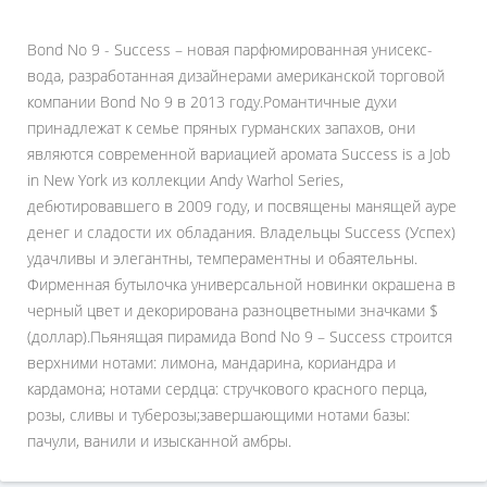
Bond No 9 - Success – новая парфюмированная унисекс-
вода, разработанная дизайнерами американской торговой
компании Bond No 9 в 2013 году.Романтичные духи
принадлежат к семье пряных гурманских запахов, они
являются современной вариацией аромата Success is a Job
in New York из коллекции Andy Warhol Series,
дебютировавшего в 2009 году, и посвящены манящей ауре
денег и сладости их обладания. Владельцы Success (Успех)
удачливы и элегантны, темпераментны и обаятельны.
Фирменная бутылочка универсальной новинки окрашена в
черный цвет и декорирована разноцветными значками $
(доллар).Пьянящая пирамида Bond No 9 – Success строится
верхними нотами: лимона, мандарина, кориандра и
кардамона; нотами сердца: стручкового красного перца,
розы, сливы и туберозы;завершающими нотами базы:
пачули, ванили и изысканной амбры.