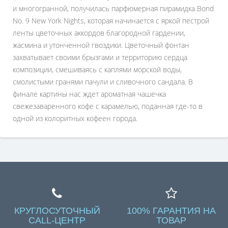
и многогранной, получилась парфюмерная пирамидка Bond
No. 9 New York Nights, которая начинается с яркой пестрой
ленты цветочных аккордов благородной гардении,
жасмина и утонченной гвоздики. Цветочный фонтан
захватывает своими брызгами и территорию сердца
композиции, смешиваясь с каплями морской воды,
смолистыми гранями пачули и сливочного сандала. В
финале картины нас ждет ароматная чашечка
свежезаваренного кофе с карамелью, поданная где-то в
одной из колоритных кофеен города.
КРУГЛОСУТОЧНЫЙ
100% ГАРАНТИЯ НА
CALL-ЦЕНТР
ТОВАР