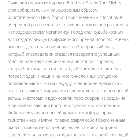
Сияющий гурманский аромат Bond No. 9 New York Nights
стал собирательным ольфакторным образом
блистательного Нью-Йорка и оригинальным способом в
очередной раз признаться в любви этому многогранному и
непредсказуемому мегаполису. Город стал судьбоносным
для создательницы парфюмерного бренда Bond No. 9, ведь
именно здесь она и начинала свой творческий путь,
который впоследствии оказался невероятно успешным.
Многие называют американский мегаполис городом,
который никогда не спит, и это действительно так, ведь
потоки людей и машин на многочисленных улицах не
останавливаются ни на секунду. В вечернее время суток
авеню озаряются мириадами ослепительных ночных огней,
вспышки которых и вдохновили парфюмеров на создание
этой захватывающей восточно-гурманской композиции.
Фейерверк уличных огней делает атмосферу города
таинственнее и мягче, плавно озаряя собой бесконечные
окна огромных небоскребов, аллеи парков и витрины
фешенебельных мировых бутиков. Именно такой, сияющей