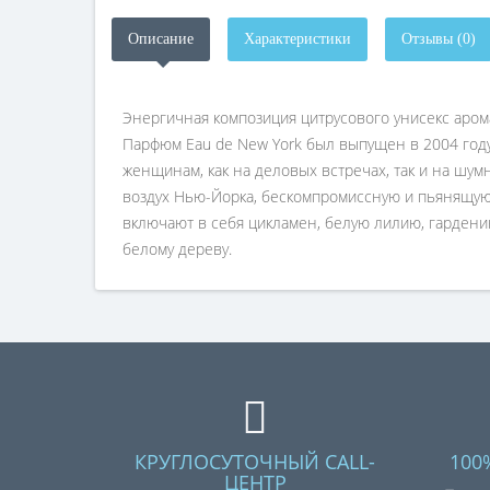
Описание
Характеристики
Отзывы (0)
Энергичная композиция цитрусового унисекс аром
Парфюм Eau de New York был выпущен в 2004 году
женщинам, как на деловых встречах, так и на шу
воздух Нью-Йорка, бескомпромиссную и пьянящую
включают в себя цикламен, белую лилию, гардению
белому дереву.
КРУГЛОСУТОЧНЫЙ CALL-
100
ЦЕНТР