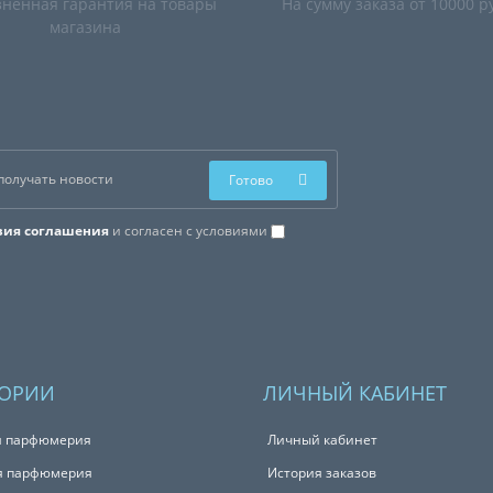
ненная гарантия на товары
На сумму заказа от 10000 р
магазина
Готово
вия соглашения
и согласен с условиями
ГОРИИ
ЛИЧНЫЙ КАБИНЕТ
я парфюмерия
Личный кабинет
я парфюмерия
История заказов