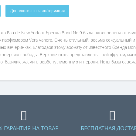
Дополнительная информация
ата Eau de New York от бренда Bond No 9 была вдохновлена огня
 парфюмером Vera Vanore. Очень стильный, весьма сексуальный и 
мных вечеринках. Благодаря этому аромату от известного бренда B
 энергию свободы. Верхние ноты представлены грейпфрутом, манд
, базилик, жасмин, вербену лимонную и нероли. Ноты базы освежаю
% ГАРАНТИЯ НА ТОВАР
БЕСПЛАТНАЯ ДОСТА