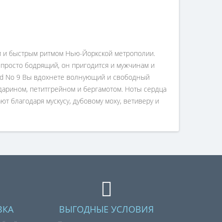
ми и быстрым ритмом Нью-Йоркской метрополии.
просто бодрящий, он пригодится и мужчинам и
ond No 9 Вы вдохнете волнующий и свободный
арином, петитгрейном и бергамотом. Ноты сердца
т благодаря мускусу, дубовому моху, ветиверу и
ВКА
ВЫГОДНЫЕ УСЛОВИЯ