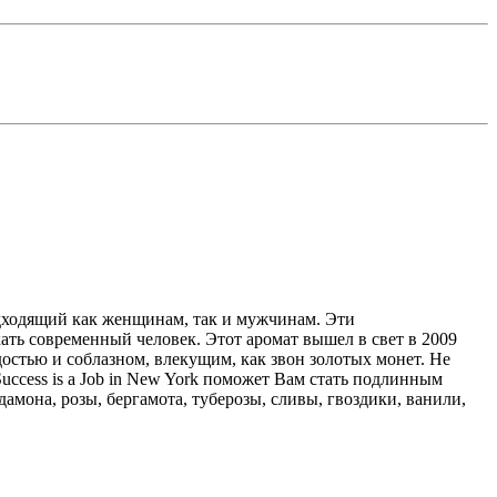
одходящий как женщинам, так и мужчинам. Эти
ь современный человек. Этот аромат вышел в свет в 2009
стью и соблазном, влекущим, как звон золотых монет. Не
ccess is a Job in New York поможет Вам стать подлинным
мона, розы, бергамота, туберозы, сливы, гвоздики, ванили,