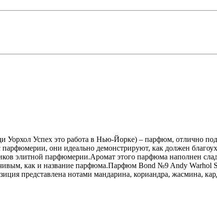
нди Уорхол Успех это работа в Нью-Йорке) – парфюм, отлично п
арфюмерии, они идеально демонстрируют, как должен благоухат
иков элитной парфюмерии.Аромат этого парфюма наполнен сладо
чивым, как и название парфюма.Парфюм Bond №9 Andy Warhol Su
ция представлена нотами мандарина, кориандра, жасмина, карда