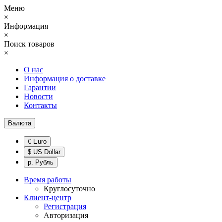
Меню
×
Информация
×
Поиск товаров
×
О нас
Информация о доставке
Гарантии
Новости
Контакты
Валюта
€ Euro
$ US Dollar
р. Рубль
Время работы
Круглосуточно
Клиент-центр
Регистрация
Авторизация