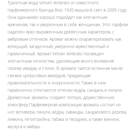
Туалетная вода Vetiver Ambrato от известного
парфюмерного бренда Bois 1920 вышла в свет в 2005 году.
Она одинаково хорошо подойдет как элегантным
мужчинам, так и уверенным в себе женщинам. Этот парфюм
наделен ярко выраженным древесным характером, с
амбровым оттенком. Аромат можно охарактеризовать как
влекущий, загадочный, умеренно мужественный и
гармоничный. Аромат Vetiver Ambrato посвящен
элегантным личностям, уделяющим много внимания
своему имиджу и стилю. В аромате таится истинная магия
свежих цитрусовых аккордов, придающая
привлекательности и энергичности. Также в нем
гармонично сплетаются оттенки кедра, сандала и пачули.
Древесные ароматы создают теплую, дружественную
атмосферу.Парфюмерная композиция аромата состоит из
нот ветивера, пачули, кедра, лаванды, сандалового дерева,
лимона, петитгрейна, табака и гвоздики, а также ванили,
мускуса и амбры.