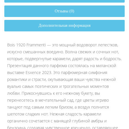
Отзывы (0)
Дополнительная информация
Bois 1920 Frammenti — это мощный водоворот лепестков,
искусно смешанных воедино. Волна свежих и сочных нот,
которые, подвергнутые карамели, дарят радость и бодрость.
Презентация данного парфюма состоялась на миланской
выставке Esxence 2023. Это парфюмерная симфония
романтики и страсти, окутывающая ваши чувства нежной
вуалью самых поэтических и трогательных моментов
любви. Прикоснувшись к его нежному букету, вы
перенесетесь в мечтательный сад, где цветы игриво
танцуют под самым легким бризом, а воздух полнится
шепотом сладких нот. Нежная сладость карамели
органично сочетается с манящей глубиной амбры и
бензоина, создавая чувственное крещендо, оставляющее