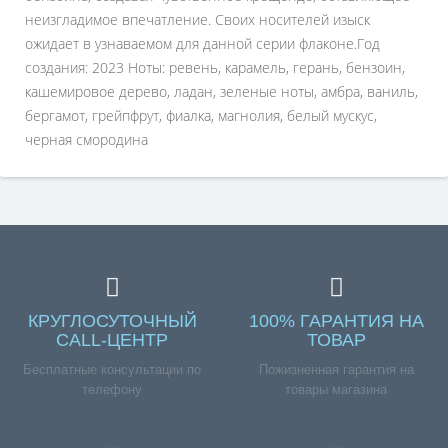
неизгладимое впечатление. Своих носителей изыск
ожидает в узнаваемом для данной серии флаконе.Год
создания: 2023 Ноты: ревень, карамель, герань, бензоин,
кашемировое дерево, ладан, зеленые ноты, амбра, ваниль,
бергамот, грейпфрут, фиалка, магнолия, белый мускус,
черная смородина
КРУГЛОСУТОЧНЫЙ
100% ГАРАНТИЯ НА
CALL-ЦЕНТР
ТОВАР
Бесплатные консультации по
Пожизненная гарантия на
телефону
товары магазина