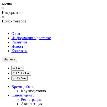
Меню
×
Информация
×
Поиск товаров
×
О нас
Информация о доставке
Гарантии
Новости
Контакты
Валюта
€ Euro
$ US Dollar
р. Рубль
Время работы
Круглосуточно
Клиент-центр
Регистрация
Авторизация