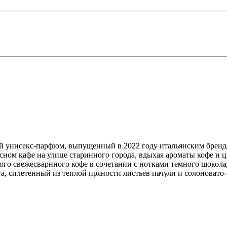
ий унисекс-парфюм, выпущенный в 2022 году итальянским бре
сном кафе на улице старинного города, вдыхая ароматы кофе и
ого свежесварнного кофе в сочетании с нотками темного шоколад
, сплетенный из теплой пряности листьев пачули и солоновато-