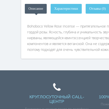
Описание
Характеристики
Отзывы (0)
Bohoboco Yellow Rose Incense — притягательное
гордой розы. Ясность, глубина и уникальность з
нирваны, являющейся квинтэссенцией творчества
компонентов и является веганской. Она не содерж
поэтому подходят для очень чувствительной кожи.Го
КРУГЛОСУТОЧНЫЙ CALL-
100
ЦЕНТР
Пожи
Бесплатные консультации по телефону