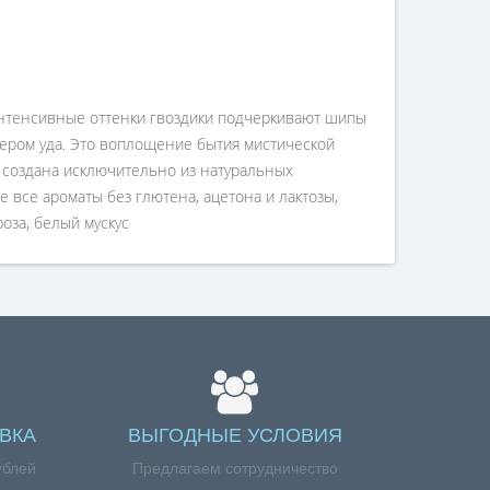
интенсивные оттенки гвоздики подчеркивают шипы
тером уда. Это воплощение бытия мистической
 создана исключительно из натуральных
е все ароматы без глютена, ацетона и лактозы,
роза, белый мускус
ВКА
ВЫГОДНЫЕ УСЛОВИЯ
ублей
Предлагаем сотрудничество