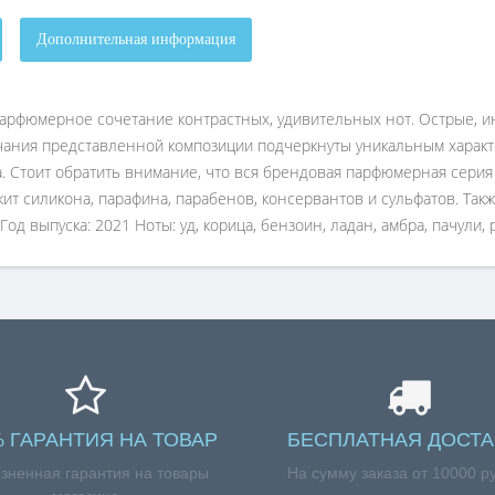
Дополнительная информация
 парфюмерное сочетание контрастных, удивительных нот. Острые, 
вучания представленной композиции подчеркнуты уникальным харак
. Стоит обратить внимание, что вся брендовая парфюмерная серия
ит силикона, парафина, парабенов, консервантов и сульфатов. Такж
д выпуска: 2021 Ноты: уд, корица, бензоин, ладан, амбра, пачули, 
% ГАРАНТИЯ НА ТОВАР
БЕСПЛАТНАЯ ДОСТА
зненная гарантия на товары
На сумму заказа от 10000 р