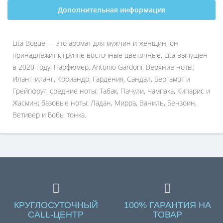
Дополнительная информация
Lita Bogue — это аромат для мужчин и женщин, он
принадлежит к группе восточные цветочные. Lita выпущен
в 2020 году. Парфюмер: Antonio Gardoni. Верхние ноты:
Иланг-иланг, Кориандр, Гардения, Сандал, Бергамот и
Грейпфрут; средние ноты: Табак, Пачули, Чампака, Кипарис и
Жасмин; базовые ноты: Ладан, Мирра, Ваниль, Бензоин,
Ветивер и Бобы тонка.
КРУГЛОСУТОЧНЫЙ
100% ГАРАНТИЯ НА
CALL-ЦЕНТР
ТОВАР