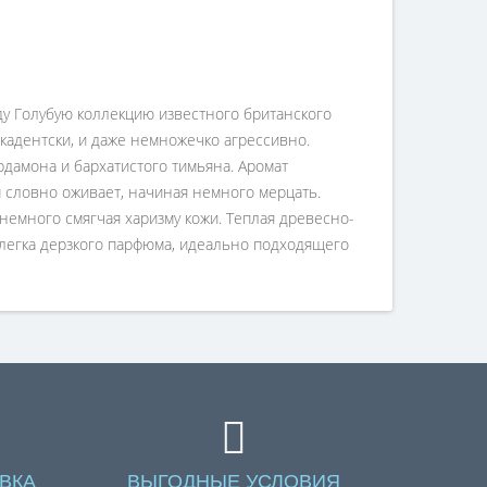
ду Голубую коллекцию известного британского
екадентски, и даже немножечко агрессивно.
дамона и бархатистого тимьяна. Аромат
м словно оживает, начиная немного мерцать.
емного смягчая харизму кожи. Теплая древесно-
 слегка дерзкого парфюма, идеально подходящего
ВКА
ВЫГОДНЫЕ УСЛОВИЯ