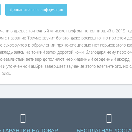
Дополнительная информация
звучанию древесно-пряный унисекс парфюм, пополнивший в 2015 го
юм с название Триумф звучит богато, даже роскошно, но при этом д
 сухофруктов в обрамлении пряно-специевых нот горьковатого кар
 накладываясь на тонкий запах дорогой кожи, благодаря чему парфю
о-землистый ветивер дополняют неожиданный сердечный аккорд, н
и и утонченной амбре, завершает звучание этого элегантного, но
 риск.
% ГАРАНТИЯ НА ТОВАР
БЕСПЛАТНАЯ ДОСТА