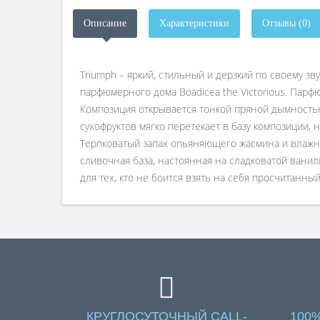
Описание
Характеристики
Отзывы (0)
Triumph – яркий, стильный и дерзкий по своему 
парфюмерного дома Boadicea the Victorious. Парф
Композиция открывается тонкой пряной дымностью
сухофруктов мягко перетекает в базу композиции,
Терпковатый запах опьяняющего жасмина и влажн
сливочная база, настоянная на сладковатой ванил
для тех, кто не боится взять на себя просчитанный
КРУГЛОСУТОЧНЫЙ CALL-
100