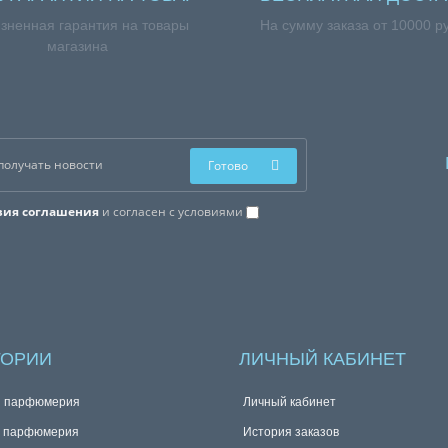
зненная гарантия на товары
На сумму заказа от 10000 р
магазина
Готово
вия соглашения
и согласен с условиями
ГОРИИ
ЛИЧНЫЙ КАБИНЕТ
я парфюмерия
Личный кабинет
я парфюмерия
История заказов