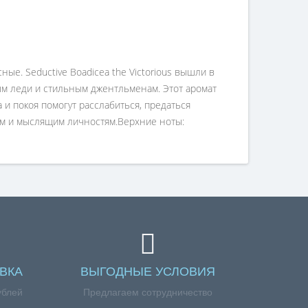
ные. Seductive Boadicea the Victorious вышли в
ным леди и стильным джентльменам. Этот аромат
и покоя помогут расслабиться, предаться
им и мыслящим личностям.Верхние ноты:
ВКА
ВЫГОДНЫЕ УСЛОВИЯ
ублей
Предлагаем сотрудничество