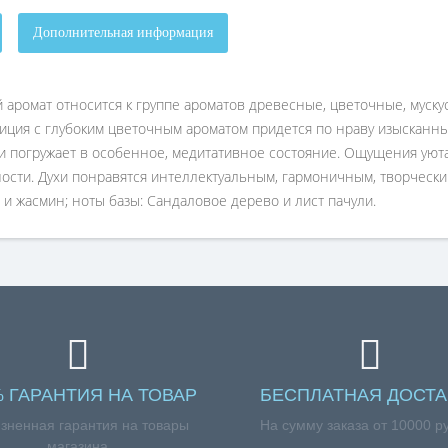
Дополнительная информация
й аромат относится к группе ароматов древесные, цветочные, мускус
озиция с глубоким цветочным ароматом придется по нраву изыскан
и погружает в особенное, медитативное состояние. Ощущения уюта 
ности. Духи понравятся интеллектуальным, гармоничным, творческ
а и жасмин; ноты базы: Сандаловое дерево и лист пачули.
% ГАРАНТИЯ НА ТОВАР
БЕСПЛАТНАЯ ДОСТА
зненная гарантия на товары
На сумму заказа от 10000 р
магазина