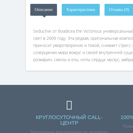
Описание
Характеристики
Отзывы (0)
Seductive от Boadicea the Victorious универсальны
свет в 2009 году. Эта редкая, оригинальная комп
приносит умиротворение и покой, снимает стресс 
созерцанию мира вокруг и своей внутренней сущ
розмарин, смолы и ель; ноты сердца: мускус, амбр
КРУГЛОСУТОЧНЫЙ CALL-
100
ЦЕНТР
Пожи
Бесплатные консультации по телефону