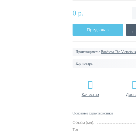
0 р.
Предзаказ
Производитель:
Boadicea The Victorious
Код товара:
Качество
Дост
Основные характеристики
Объём (мл):
Тип: