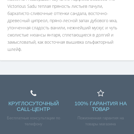
Victorious Sadu теплая пряность листьев пачули,
бархатисто-сливочные оттенки сандала, восточно-
древесный ципреол, пряно-лесной запах дубового мха,
утонченная сладость ванили, нежнейший мускус и чуть
смолистые нюансы янтаря, сплетающиеся в долгий и
замысловатый, как восточная вышивка ольфакторный
шлейф.
КРУГЛОСУТОЧНЫЙ
100% ГАРАНТИЯ НА
CALL-ЦЕНТР
ТОВАР
Бесплатные консультации по
Пожизненная гарантия на
телефону
товары магазина