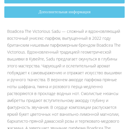
Дополнительная информация
Boadicea The Victorious Sadu — сложный и вдохновляющий
восточный унисекс-парфюм, выпущенный в 2022 году
британским нишевым парфюмерным брендом Boadicea The
Victorious. Вдохновленный традицией геометрической
вышивки в Кувейте, Sadu предлагает окунуться в глубины
этого мастерства. Чарующий и ослепительный аромат
побуждает к самовыражению и отражает искусство вышивки
и ручного ткачества. В верхнем аккорде парфюма пряные
ноты шафрана, тмина и розового перца медленно
растворяются в прохладе водных нот. Смолистые нюансы
амбретты придают вступительному аккорду глубину и
фактурность звучания. В сердце композиции распускается
яркий букет цветочных нот ванильно-лимонной магнолии,
бархатисто-пряной дамасской розы и терпковато-медового
жасмина. А завершает звучание парфюма Boadicea The