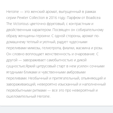
Heroine — это женский аромат, выпущенный в рамках
серии Pewter Collection в 2016 году. Парфюм от Boadicea
The Victorious цветочно-фруктовый, с контрастным и
двойственным характером. Посвящен он собирательному
образу женщины-героини. С одной стороны, аромат по-
домашнему теплый и уютный, радует чудесными
переливами мимозы, гелиотропа, фиалки, жасмина и розы.
Он словно воплощает женственность и очарование. С
другой — завораживает самобытностью и дикой
сущностью.Яркий цитрусовый старт в нем усилен сочными
ягодными бликами и чувственными амбровыми
переливами. Необычный и притягательный, опьяняющий и
завораживающий, невероятно изысканный и наполненный
первобытными ритмами — все это про невероятный и
ошеломительный Heroine.