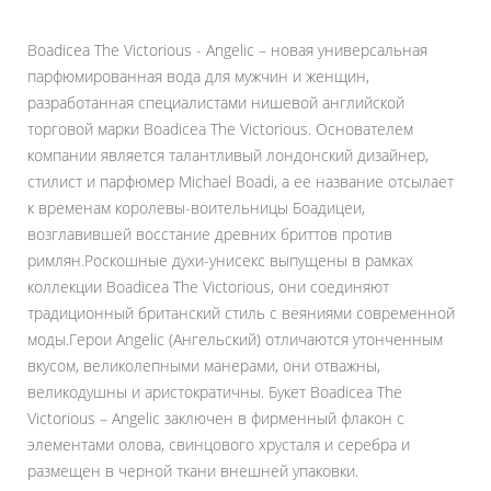
Boadicea The Victorious - Angelic – новая универсальная
парфюмированная вода для мужчин и женщин,
разработанная специалистами нишевой английской
торговой марки Boadicea The Victorious. Основателем
компании является талантливый лондонский дизайнер,
стилист и парфюмер Michael Boadi, а ее название отсылает
к временам королевы-воительницы Боадицеи,
возглавившей восстание древних бриттов против
римлян.Роскошные духи-унисекс выпущены в рамках
коллекции Boadicea The Victorious, они соединяют
традиционный британский стиль с веяниями современной
моды.Герои Angelic (Ангельский) отличаются утонченным
вкусом, великолепными манерами, они отважны,
великодушны и аристократичны. Букет Boadicea The
Victorious – Angelic заключен в фирменный флакон с
элементами олова, свинцового хрусталя и серебра и
размещен в черной ткани внешней упаковки.