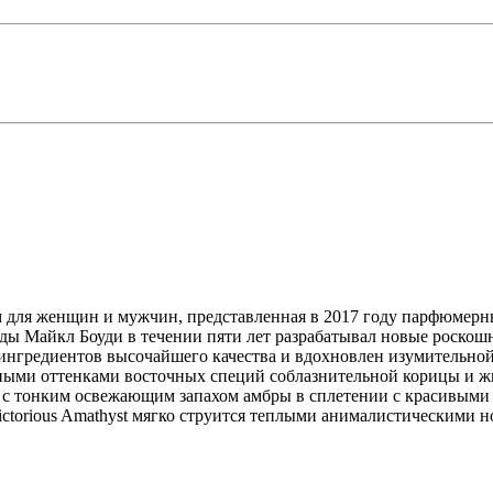
 для женщин и мужчин, представленная в 2017 году парфюмерным
ы Майкл Боуди в течении пяти лет разрабатывал новые роскошн
 ингредиентов высочайшего качества и вдохновлен изумительно
ыми оттенками восточных специй соблазнительной корицы и жгу
ах с тонким освежающим запахом амбры в сплетении с красивым
ctorious Amathyst мягко струится теплыми анималистическими 