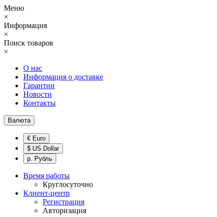
Меню
×
Информация
×
Поиск товаров
×
О нас
Информация о доставке
Гарантии
Новости
Контакты
Валюта
€ Euro
$ US Dollar
р. Рубль
Время работы
Круглосуточно
Клиент-центр
Регистрация
Авторизация