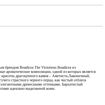
 брендом Boadicea The Victorious Boadicea из
ые ароматические композиции, одной из которых является
й красоты драгоценного камня – Аметиста.Лаконичный,
чего страстного черного перца, как чистый отблеск
и элегантными древесными оттенками. Бархатистый
нотами идеально выделанной кожи.