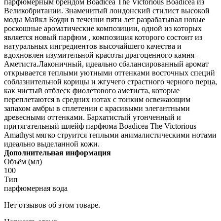
парфюмерным брендом Boadicea The Victorious Boadicea из
Великобритании. Знаменитый лондонский стилист высокой
моды Майкл Боуди в течении пяти лет разрабатывал новые
роскошные ароматические композиции, одной из которых
является новый парфюм , композиция которого состоит из
натуральных ингредиентов высочайшего качества и
вдохновлен изумительной красоты драгоценного камня –
Аметиста.Лаконичный, идеально сбалансированный аромат
открывается теплыми уютными оттенками восточных специй
соблазнительной корицы и жгучего страстного черного перца,
как чистый отблеск фиолетового аметиста, которые
переплетаются в средних нотах с тонким освежающим
запахом амбры в сплетении с красивыми элегантными
древесными оттенками. Бархатистый утонченный и
притягательный шлейф парфюма Boadicea The Victorious
Amathyst мягко струится теплыми анималистическими нотами
идеально выделанной кожи.
Дополнительная информация
Объём (мл)
100
Тип
парфюмерная вода
Нет отзывов об этом товаре.