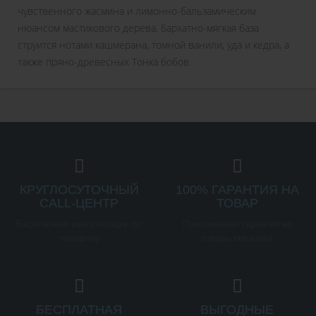
чувственного жасмина и лимонно-бальзамическим
нюансом мастикового дерева. Бархатно-мягкая база
струится нотами кашмерана, томной ванили, уда и кедра, а
также пряно-древесных Тонка бобов.
КРУГЛОСУТОЧНЫЙ
100% ГАРАНТИЯ НА
CALL-ЦЕНТР
ТОВАР
Бесплатные консультации по
Пожизненная гарантия на
телефону
товары магазина
БЕСПЛАТНАЯ
ВЫГОДНЫЕ