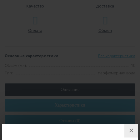
Качество
Доставка
Оплата
Обмен
Основные характеристики
Все характеристики
Объём (мл):
10
Тип:
парфюмерная вода
Описание
Характеристики
Отзывы (0)
×
Дополнительная информация