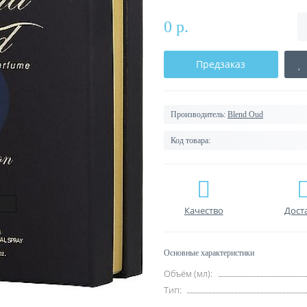
0 р.
Предзаказ
Производитель:
Blend Oud
Код товара:
Качество
Дост
Основные характеристики
Объём (мл):
Тип: