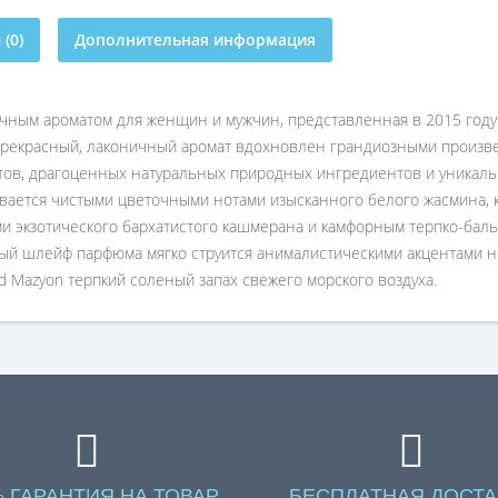
(0)
Дополнительная информация
очным ароматом для женщин и мужчин, представленная в 2015 год
рекрасный, лаконичный аромат вдохновлен грандиозными произве
тов, драгоценных натуральных природных ингредиентов и уникал
вается чистыми цветочными нотами изысканного белого жасмина, 
 экзотического бархатистого кашмерана и камфорным терпко-бал
ый шлейф парфюма мягко струится анималистическими акцентами не
 Mazyon терпкий соленый запах свежего морского воздуха.
% ГАРАНТИЯ НА ТОВАР
БЕСПЛАТНАЯ ДОСТА