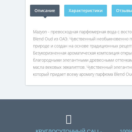
Описание
Характеристики
Отзывы 
Mazyon - превосходная парфюмерная вода с вост
Blend Oud из ОАЭ. Чувственный необыкновенно п
природе и создан на основе традиционных рецеп
Безукоризненная ароматическая композиция откры
благородными элегантными древесными оттенками
масла вековых эвкалиптов. Чувственный элегантн
который придает всему аромату парфюма Blend Oud
КРУГЛОСУТОЧНЫЙ CALL-
100