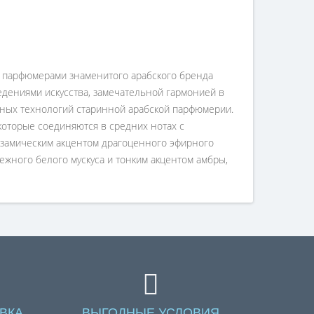
у парфюмерами знаменитого арабского бренда
дениями искусства, замечательной гармонией в
ьных технологий старинной арабской парфюмерии.
которые соединяются в средних нотах с
ьзамическим акцентом драгоценного эфирного
жного белого мускуса и тонким акцентом амбры,
ВКА
ВЫГОДНЫЕ УСЛОВИЯ