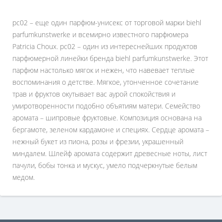
pc02 – еще один парфюм-унисекс от торговой марки biehl
parfumkunstwerkе и всемирно известного парфюмера
Patricia Choux. pc02 – один из интереснейших продуктов
парфюмерной линейки бренда biehl parfumkunstwerkе. Этот
парфюм настолько мягок и нежен, что навевает теплые
воспоминания о детстве. Мягкое, утонченное сочетание
трав и фруктов окутывает вас аурой спокойствия и
умиротворенности подобно объятиям матери. Семейство
аромата – шипровые фруктовые. Композиция основана на
бергамоте, зеленом кардамоне и специях. Сердце аромата –
нежный букет из пиона, розы и фрезии, украшенный
миндалем. Шлейф аромата содержит древесные ноты, лист
пачули, бобы тонка и мускус, умело подчеркнутые белым
медом.