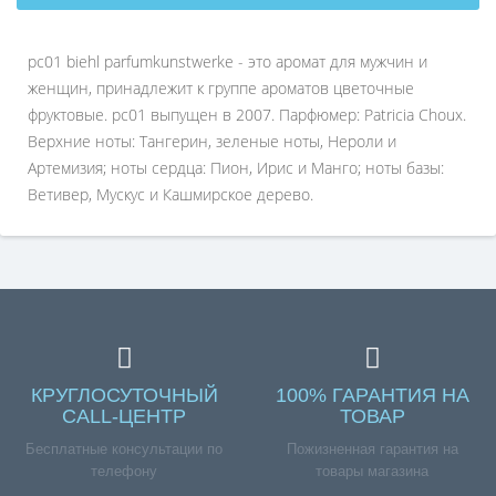
pc01 biehl parfumkunstwerke - это аромат для мужчин и
женщин, принадлежит к группе ароматов цветочные
фруктовые. pc01 выпущен в 2007. Парфюмер: Patricia Choux.
Верхние ноты: Тангерин, зеленые ноты, Нероли и
Артемизия; ноты сердца: Пион, Ирис и Манго; ноты базы:
Ветивер, Мускус и Кашмирское дерево.
КРУГЛОСУТОЧНЫЙ
100% ГАРАНТИЯ НА
CALL-ЦЕНТР
ТОВАР
Бесплатные консультации по
Пожизненная гарантия на
телефону
товары магазина