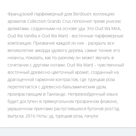
Французский парфюмерный дом Berdoues коллекцию
ароматов Collection Grands Crus пополнил тремя унисекс
ароматами, созданными на основе уда. Это Oud Wa Misk,
Oud Wa Vanillia и Oud Wa Ward - восточные парфюмерные
композиции. Призвание каждой из них - раскрыть все
великолепие аккорда удового дерева, самые тонкие его
нюансы, показать, как по-разному он может звучать в
сочетании с другими нотами. Oud Wa Ward – чувственный
восточный древесно-цветочный аромат, созданный на
драгоценной гармонии контрастов, где турецкая роза
переплетается с древесно-бальзамическим удом,
произрастающим в Таиланде. Непревзойденный изыск
будет доступен в прямоугольном прозрачном флаконе,
украшенном принтами распустившихся бутонов роз.Год
выпуска: 2016 Ноты: уд, турецкая роза, пачули