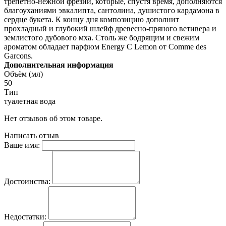
трепетно-нежной фрезии, которые, спустя время, дополняются
благоуханиями эвкалипта, сантолина, душистого кардамона в
сердце букета. К концу дня композицию дополнит
прохладный и глубокий шлейф древесно-пряного ветивера и
землистого дубового мха. Столь же бодрящим и свежим
ароматом обладает парфюм Energy C Lemon от Comme des
Garcons.
Дополнительная информация
Объём (мл)
50
Тип
туалетная вода
Нет отзывов об этом товаре.
Написать отзыв
Ваше имя:
Достоинства:
Недостатки: