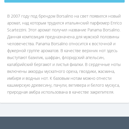
В 2007 году под брендом Borsalino на свет появился новый
аромат, над которым трудился итальянский парфюмер Enrico
Scartezzini. Этот аромат получил название Panama Borsalino.
Данная композиция предназначена для мужской половины
человечества. Panama Borsalino относится к восточной и
фужерной группе ароматов. В качестве верхних нот здесь
выступают базилик, шафран, флоридский апельсин,
калабрийский бергамот и листья фиалки. В сердечные ноты
включены аккорды мускатного ореха, гвоздики, жасмина,
имбиря и водных нот. К базовым нотам можно отнести
кашмирскую древесину, пачули, ветивера и белого мускуса,
природная амбра использована в качестве закрепителя.