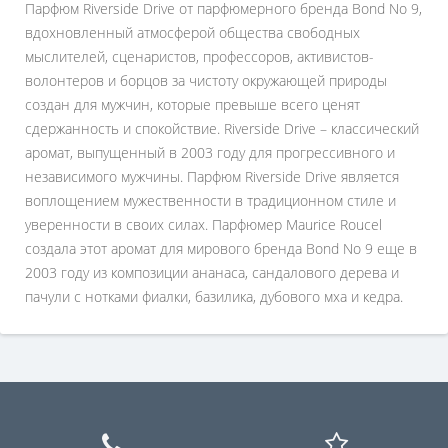
Парфюм Riverside Drive от парфюмерного бренда Bond No 9,
вдохновленный атмосферой общества свободных
мыслителей, сценаристов, профессоров, активистов-
волонтеров и борцов за чистоту окружающей природы
создан для мужчин, которые превыше всего ценят
сдержанность и спокойствие. Riverside Drive – классический
аромат, выпущенный в 2003 году для прогрессивного и
независимого мужчины. Парфюм Riverside Drive является
воплощением мужественности в традиционном стиле и
уверенности в своих силах. Парфюмер Maurice Roucel
создала этот аромат для мирового бренда Bond No 9 еще в
2003 году из композиции ананаса, сандалового дерева и
пачули с нотками фиалки, базилика, дубового мха и кедра.