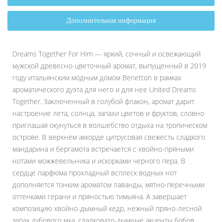
Дополнительная информация
Dreams Together For Him — яркий, сочный и освежающий
мужской древесно-цветочный аромат, выпущенный в 2019
году итальянским модным домом Benetton в рамках
ароматического дуэта для него и для нее United Dreams
Together. Заключенный в голубой флакон, аромат дарит
настроение лета, солнца, запахи цветов и фруктов, словно
приглашая окунуться в волшебство отдыха на тропическом
острове. В верхнем аккорде цитрусовая свежесть сладкого
мандарина и бергамота встречается с хвойно-пряными
нотами можжевельника и искорками черного пера. В
сердце парфюма прохладный всплеск водных нот
дополняется тонким ароматом лаванды, мятно-перечными
оттенками герани и пряностью тимьяна. А завершает
композицию хвойно-дымный кедр, нежный пряно-лесной
запах дубового мха, сладковато-дымные акценты бобов