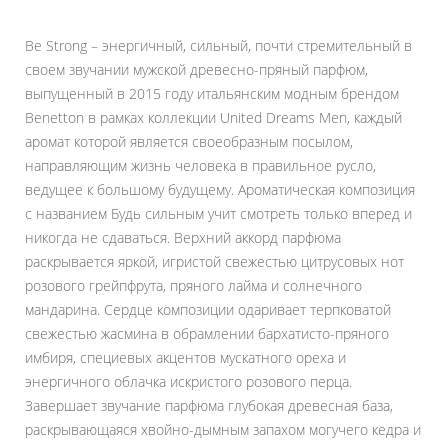
Be Strong – энергичный, сильный, почти стремительный в
своем звучании мужской древесно-пряный парфюм,
выпущенный в 2015 году итальянским модным брендом
Benetton в рамках коллекции United Dreams Men, каждый
аромат которой является своеобразным посылом,
направляющим жизнь человека в правильное русло,
ведущее к большому будущему. Ароматическая композиция
с названием Будь сильным учит смотреть только вперед и
никогда не сдаваться. Верхний аккорд парфюма
раскрывается яркой, игристой свежестью цитрусовых нот
розового грейпфрута, пряного лайма и солнечного
мандарина. Сердце композиции одаривает терпковатой
свежестью жасмина в обрамлении бархатисто-пряного
имбиря, специевых акцентов мускатного ореха и
энергичного облачка искристого розового перца.
Завершает звучание парфюма глубокая древесная база,
раскрывающаяся хвойно-дымным запахом могучего кедра и