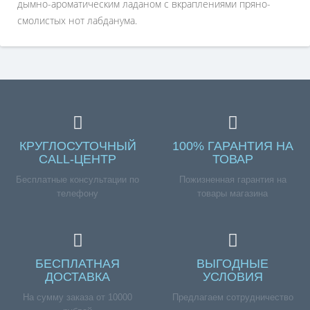
дымно-ароматическим ладаном с вкраплениями пряно-
смолистых нот лабданума.
КРУГЛОСУТОЧНЫЙ
100% ГАРАНТИЯ НА
CALL-ЦЕНТР
ТОВАР
Бесплатные консультации по
Пожизненная гарантия на
телефону
товары магазина
БЕСПЛАТНАЯ
ВЫГОДНЫЕ
ДОСТАВКА
УСЛОВИЯ
На сумму заказа от 10000
Предлагаем сотрудничество