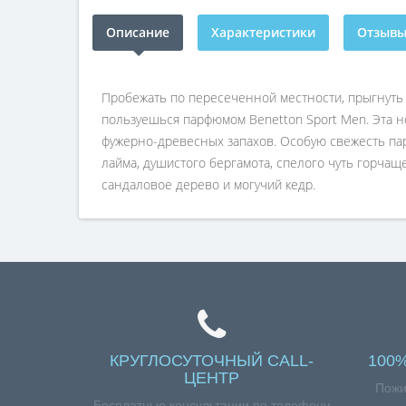
Описание
Характеристики
Отзывы 
Пробежать по пересеченной местности, прыгнуть 
пользуешься парфюмом Benetton Sport Men. Эта но
фужерно-древесных запахов. Особую свежесть па
лайма, душистого бергамота, спелого чуть горчащ
сандаловое дерево и могучий кедр.
КРУГЛОСУТОЧНЫЙ CALL-
100
ЦЕНТР
Пожи
Бесплатные консультации по телефону