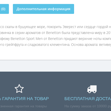
(0)
Дополнительная информация
со скалы в бушующее море, покорить Эверест или сердце гордой не
винка в серии ароматов от Benetton была представлена миру в 201
рфюму Benetton Sport Men от Benetton придают верхние ноты ком
его грейпфрута и сладковатого клементина. Основа аромата: ветиве
% ГАРАНТИЯ НА ТОВАР
БЕСПЛАТНАЯ ДОСТА
зненная гарантия на товары
На сумму заказа от 10000 р