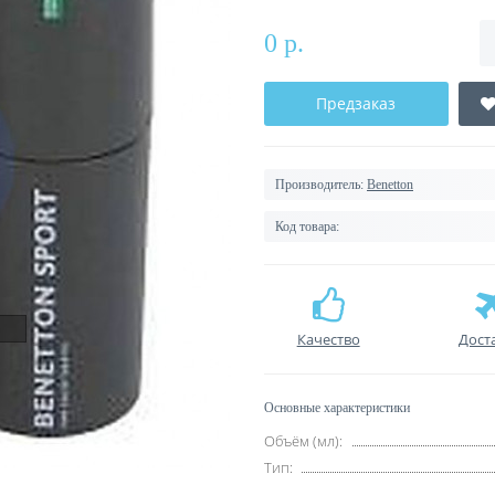
0 р.
Предзаказ
Производитель:
Benetton
Код товара:
Качество
Дост
Основные характеристики
Объём (мл):
Тип: