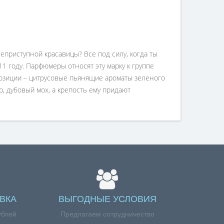
приступной красавицы? Все под силу, когда ты
1 году. Парфюмеры относят эту марку к группе
позиции – цитрусовые пьянящие ароматы зеленого
р, дубовый мох, а крепость ему придают
ВКА
ВЫГОДНЫЕ УСЛОВИЯ
ублей
Предлагаем сотрудничество