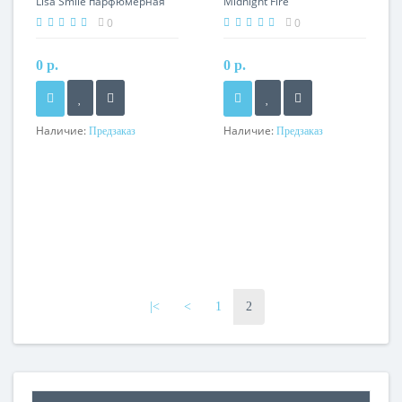
Lisa Smile парфюмерная
Midnight Fire
вода 100 мл тестер
парфюмерная вода 100 мл
0
0
тестер
0 р.
0 р.
Наличие:
Наличие:
Предзаказ
Предзаказ
|<
<
1
2