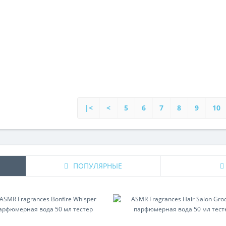
|<
<
5
6
7
8
9
10
ПОПУЛЯРНЫЕ