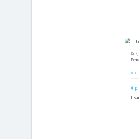
Код 
Ferra
0 р.
Нал