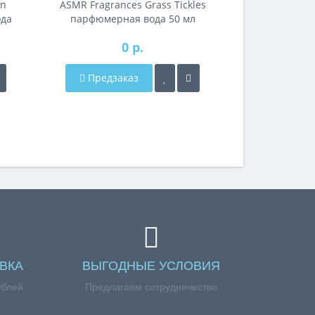
on
ASMR Fragrances Grass Tickles
ASMR Fragra
ода
парфюмерная вода 50 мл
парфюмерн
тестер
0 р.
Предзаказ
Предза
ВКА
ВЫГОДНЫЕ УСЛОВИЯ
ублей
Предлагаем сотрудничество