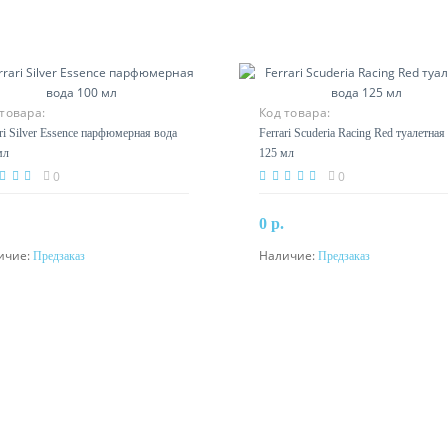
товара:
Код товара:
ari Silver Essence парфюмерная вода
Ferrari Scuderia Racing Red туалетная
мл
125 мл
0
0
0 р.
ичие:
Наличие:
Предзаказ
Предзаказ
Предзаказ
Предзаказ