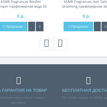
ASMR Fragrances Bonfire
ASMR Fragrances Hair Sal
isper парфюмерная вода 50
Grooming парфюмерная в
мл тестер
50 мл тестер
0 р.
0 р.
Предзаказ
Предзаказ
% ГАРАНТИЯ НА ТОВАР
БЕСПЛАТНАЯ ДОСТА
зненная гарантия на товары
На сумму заказа от 10000 р
магазина