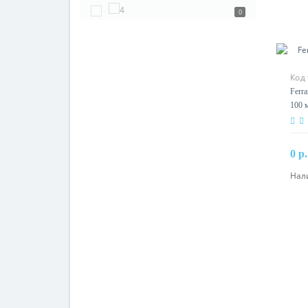
0
Код 
Ferr
100 
0 р.
Нал