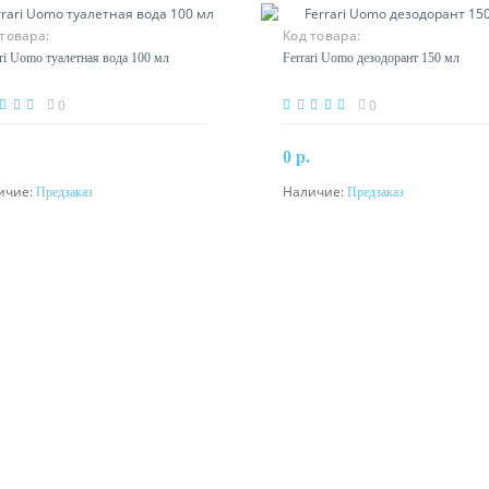
товара:
Код товара:
ari Uomo туалетная вода 100 мл
Ferrari Uomo дезодорант 150 мл
0
0
0 р.
ичие:
Наличие:
Предзаказ
Предзаказ
Предзаказ
Предзаказ