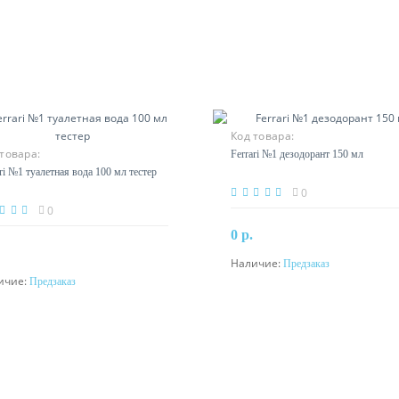
Код товара:
товара:
Ferrari №1 дезодорант 150 мл
ri №1 туалетная вода 100 мл тестер
0
0
0 р.
Наличие:
Предзаказ
Предзаказ
ичие:
Предзаказ
Предзаказ