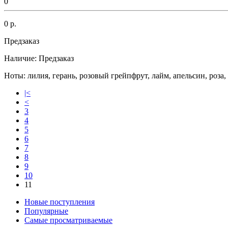
0
0 р.
Предзаказ
Наличие:
Предзаказ
Ноты: лилия, герань, розовый грейпфрут, лайм, апельсин, роза, 
|<
<
3
4
5
6
7
8
9
10
11
Новые поступления
Популярные
Самые просматриваемые