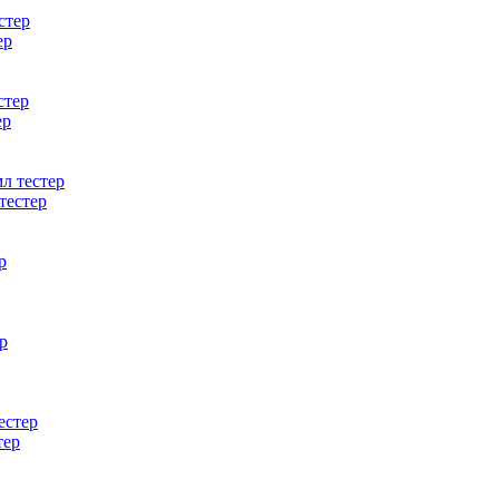
ер
ер
тестер
тер