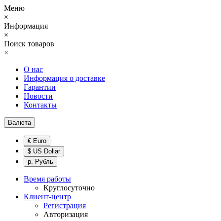
Меню
×
Информация
×
Поиск товаров
×
О нас
Информация о доставке
Гарантии
Новости
Контакты
Валюта
€ Euro
$ US Dollar
р. Рубль
Время работы
Круглосуточно
Клиент-центр
Регистрация
Авторизация