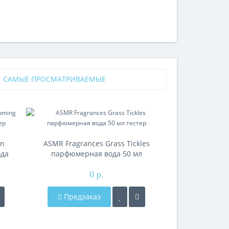
САМЫЕ ПРОСМАТРИВАЕМЫЕ
on
ASMR Fragrances Grass Tickles
ASMR Fragra
ода
парфюмерная вода 50 мл
парфюмерн
тестер
0 р.
Предзаказ
Предза