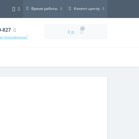
Время работы
Клиент-центр
0-827
0
0 р.
ам перезвоним?